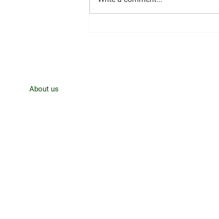
CJRO Radio News- August 3rd,
Home
About us
News
Contact