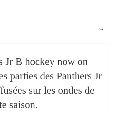
Locale
News / Nouvelles
Schedule / horaire
Raconte-moi
s Jr B hockey now on
 parties des Panthers Jr
fusées sur les ondes de
e saison.