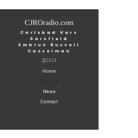
West Nile virus: Ottawa
Public Health (O
CJROradio.com
Carlsbad Vars
Sarsfield
Embrun Russell
Casselman
@2026
Home
About us
News
Contact