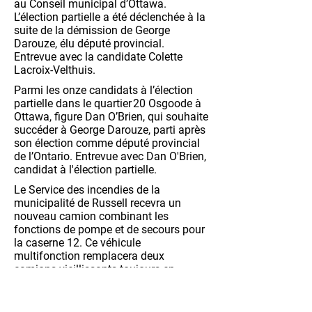
au Conseil municipal d’Ottawa.
L’élection partielle a été déclenchée à la
suite de la démission de George
Darouze, élu député provincial.
Entrevue avec la candidate Colette
Lacroix-Velthuis.
Parmi les onze candidats à l’élection
partielle dans le quartier 20 Osgoode à
Ottawa, figure Dan O’Brien, qui souhaite
succéder à George Darouze, parti après
son élection comme député provincial
de l’Ontario. Entrevue avec Dan O'Brien,
candidat à l'élection partielle.
Le Service des incendies de la
municipalité de Russell recevra un
nouveau camion combinant les
fonctions de pompe et de secours pour
la caserne 12. Ce véhicule
multifonction remplacera deux
camions vieillissants toujours en
service. Entrevue avec Brian McBain,
chef pompier du service des incendies
de la municipalité de Russell.