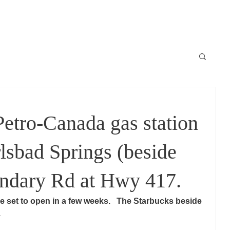
Locale
News / Nouvelles
Schedule / horaire
Raconte-moi
tro-Canada gas station
lsbad Springs (beside
dary Rd at Hwy 417.
 set to open in a few weeks.   The Starbucks beside 
 