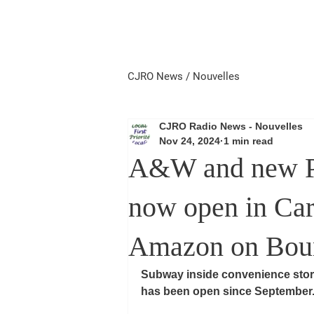
Home
Local First
Priorité 
CJRO News / Nouvelles
CJRO Radio News - Nouvelles
Nov 24, 2024
1 min read
A&W and new Pe
now open in Car
Amazon on Boun
Subway inside convenience store
has been open since September.