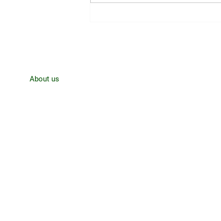
CJRO Radio News- August 3rd,
Home
About us
News
Contact