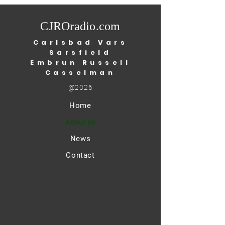
Public Health (O
CJROradio.com
Carlsbad Vars
Sarsfield
Embrun Russell
Casselman
@2026
Home
About us
News
Contact