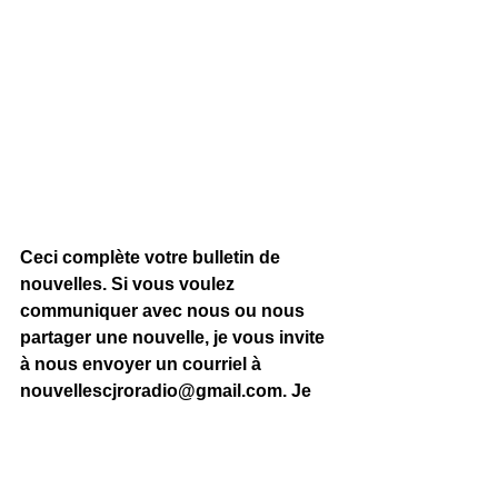
Ceci complète votre bulletin de 
nouvelles. Si vous voulez 
communiquer avec nous ou nous 
partager une nouvelle, je vous invite 
à nous envoyer un courriel à 
nouvellescjroradio@gmail.com
. Je 
vous invite aussi à visiter notre site 
internet à 
www.cjroradio.com
 pour 
les dernières nouvelles de l’heure.