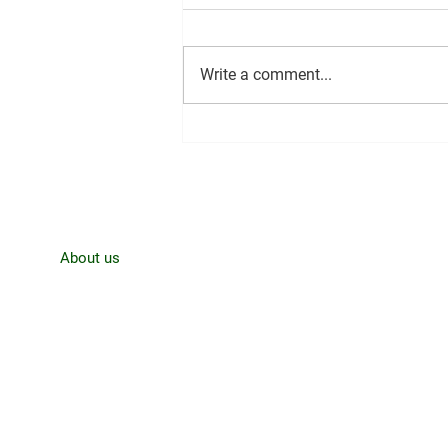
Write a comment...
CJRO Radio News- August 3rd,
Home
About us
News
Contact