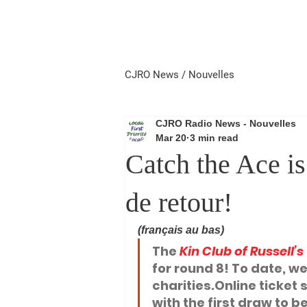
Home
Local First
Priorité 
CJRO News / Nouvelles
CJRO Radio News - Nouvelles
Mar 20
3 min read
Catch the Ace is
de retour!
(français au bas)
The 
Kin Club of Russell’s
for round 8! To date, w
charities.Online
 ticket
with the first draw to be