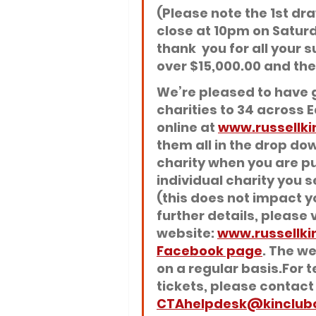
(Please note the 1st dr
close at 10pm on Saturd
thank  you for all your
over 
$15,000.00
 and the
We’re pleased to have g
charities to 34 across 
online at 
www.russellki
them all in the drop do
charity when you are pu
individual charity you se
(this does not impact yo
further details, please v
website: 
www.russellki
Facebook page
. The w
on a regular basis.For 
tickets, please contact 
CTAhelpdesk@kinclubo