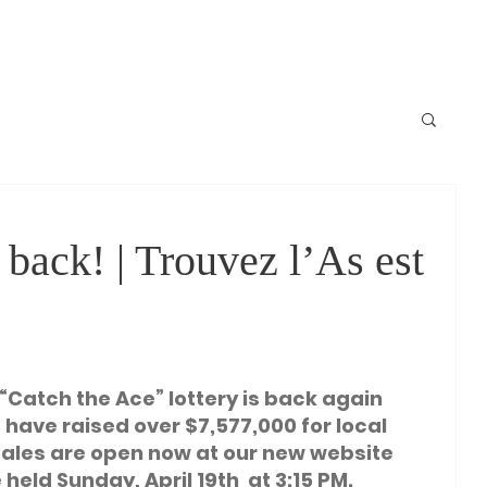
Locale
News / Nouvelles
Schedule / horaire
Raconte-moi
 back! | Trouvez l’As est
 “Catch the Ace” lottery is back again 
e have raised over $7,577,000
for local 
 sales are open now at our new website 
 held Sunday, April 19th  at 3:15 PM. 