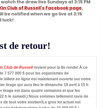
n watch the draw live Sundays at 3:15 PM 
Kin Club of Russell’s Facebook page
, 
ll be notified when we go live at 3:15 
 luck!
st de retour!
in Club de Russell
 revient pour la 8e ronde! À ce 
e 7 577 000 $ pour les organismes de 
de billets en ligne est maintenant ouverte sur notre 
r tirage qui aura lieu le dimanche 19 avril à 15 h 
er tirage est dans quatre semaines et que les 
 22 h le samedi.) Nous sommes tellement ravis de 
 de tout votre soutien!Le gros lot actuel est 
 le prix hebdomadaire à plus de 
10 000,00 $
 !