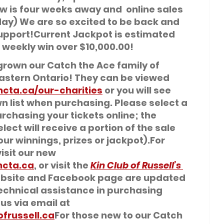
aw is four weeks away and  online sales 
ay) We are so excited to be back and 
 support!Current Jackpot is estimated 
 weekly win over 
$10,000.00
!
rown our Catch the Ace family of 
Eastern Ontario! They can be viewed 
ncta.ca/our-charities
 or you will see 
wn list when purchasing. Please select a 
rchasing your tickets online; the 
lect will receive a portion of the sale 
ur winnings, prizes or jackpot).For 
isit our new 
ncta.ca
, or visit the 
Kin Club of
Russell’s
ebsite and Facebook page are updated 
technical assistance in purchasing 
us via email at 
frussell.ca
For those new to our Catch 