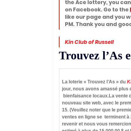
the Ace lottery, you ca
on Facebook. Go to the 
like our page and you wi
PM. Thank you and good
Kin Club of Russell
Trouvez l’As e
La loterie « Trouvez l’As » du 
K
jour, nous avons amassé plus d
 bienfaisance 
locaux.La
 vente 
nouveau site web, avec le premie
15. (Veuillez noter que le premi
ventes en ligne se  terminent à
revenir et nous vous remercions
estimé à plus de 
15 000,00 $
 et