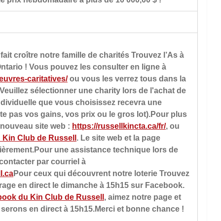
t croître notre famille de charités Trouvez l’As à 
ntario ! Vous pouvez les consulter en ligne à 
oeuvres-caritatives/
 ou vous les verrez tous dans la 
 Veuillez sélectionner une charity lors de l'achat de 
 individuelle que vous choisissez recevra une 
cte pas vos gains, vos prix ou le gros lot).Pour plus 
e nouveau site web : 
https://russellkincta.ca/fr/
, ou 
Kin Club de Russell
. Le site web et la page 
ièrement.Pour une assistance technique lors de 
 contacter par courriel à 
l.ca
Pour ceux qui découvrent notre loterie Trouvez 
irage en direct le dimanche à 15h15 sur Facebook. 
ook du Kin Club de Russell
, aimez notre page et 
 serons en direct à 15h15.Merci et bonne chance !