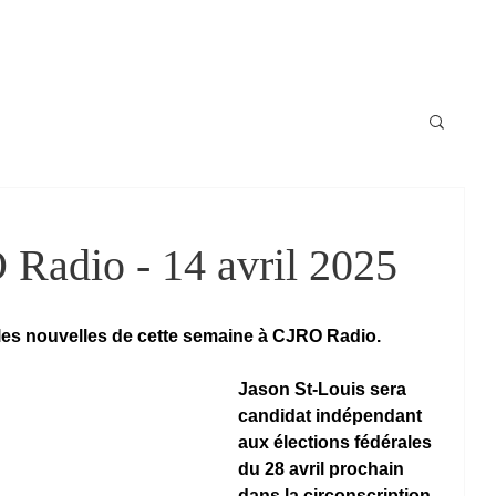
Locale
News / Nouvelles
Schedule / horaire
Raconte-moi
Radio - 14 avril 2025
i les nouvelles de cette semaine à CJRO Radio.
Jason St-Louis sera 
candidat indépendant 
aux élections fédérales 
du 28 avril prochain 
dans la circonscription 