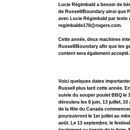
Lucie Régimbald a besoin de bén
de Russell/Boundary ainsi que 
avec Lucie Régimbald par texto a
regimbalde178@rogers.com
.
Cette année, deux machines inte
Russell/Boundary afin que les gen
content sera également accepté.
Voici quelques dates importantes
Russell plus tard cette année. En
suivie du souper poulet BBQ le 
déroulera les 8 juin, 13 juillet, 
de la fête du Canada commenceront
poursuivront le 1er juillet au mêm
août. Le 13 septembre, le festival
également au terrain de la foire.