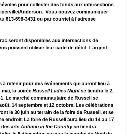
évoles pour collecter des fonds aux intersections 
Piperville/Anderson.  Vous pouvez communiquer 
u 613-698-3431 ou par courriel à l'adresse 
rac seront disponibles aux intersections de 
s puissent utiliser leur carte de débit. L’argent 
 
 à retenir pour des événements qui auront lieu à 
 mai, la soirée 
Russell Ladies Night
 se tiendra le 2, 
31. Le marché communautaire de Russell se 
10 août, 14 septembre et 12 octobre. Les célébrations 
 le 30 juin au terrain de la foire de Russell, et se 
e endroit. La foire de Russell aura lieu du 14 au 17 
 des arts 
Autumn in the Country
 se tiendra 
 Enfin, le 6 décembre, ce sera le marché de Noël de 